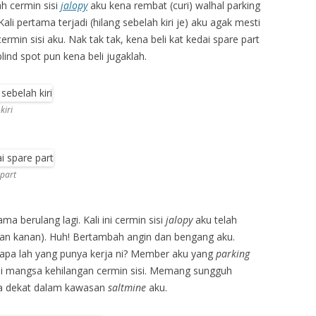
h cermin sisi
jalopy
aku kena rembat (curi) walhal parking
Kali pertama terjadi (hilang sebelah kiri je) aku agak mesti
rmin sisi aku. Nak tak tak, kena beli kat kedai spare part
lind spot pun kena beli jugaklah.
kiri
 part
ma berulang lagi. Kali ini cermin sisi
jalopy
aku telah
 dan kanan). Huh! Bertambah angin dan bengang aku.
pa lah yang punya kerja ni? Member aku yang
parking
di mangsa kehilangan cermin sisi. Memang sungguh
eta dekat dalam kawasan
saltmine
aku.