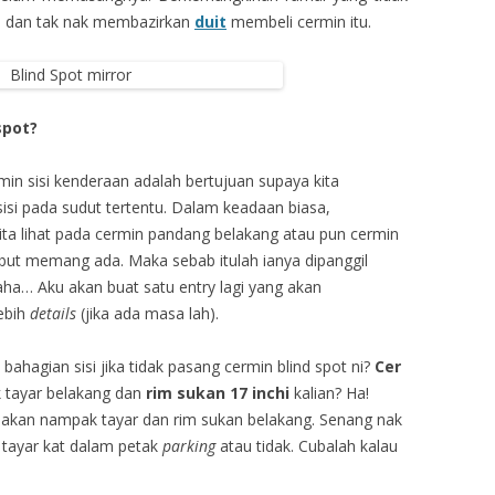
u dan tak nak membazirkan
duit
membeli cermin itu.
spot?
min sisi kenderaan adalah bertujuan supaya kita
sisi pada sudut tertentu. Dalam keadaan biasa,
 kita lihat pada cermin pandang belakang atau pun cermin
sebut memang ada. Maka sebab itulah ianya dipanggil
aha… Aku akan buat satu entry lagi yang akan
lebih
details
(jika ada masa lah).
ahagian sisi jika tidak pasang cermin blind spot ni?
Cer
 tayar belakang dan
rim sukan 17 inchi
kalian? Ha!
 akan nampak tayar dan rim sukan belakang. Senang nak
tayar kat dalam petak
parking
atau tidak. Cubalah kalau