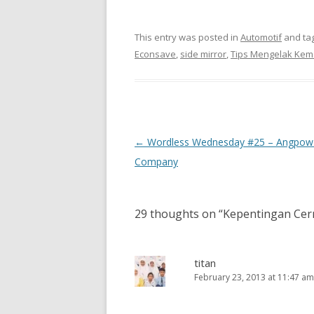
This entry was posted in
Automotif
and ta
Econsave
,
side mirror
,
Tips Mengelak Kem
Post
←
Wordless Wednesday #25 – Angpow 
navigation
Company
29 thoughts on “
Kepentingan Cer
titan
February 23, 2013 at 11:47 am