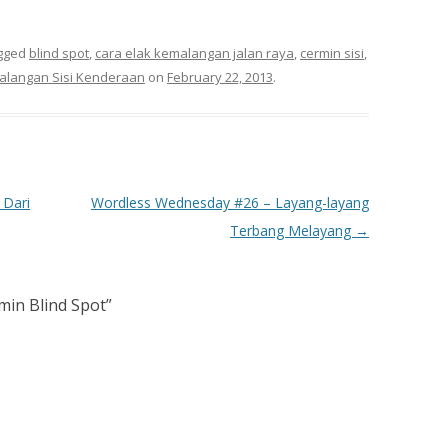
gged
blind spot
,
cara elak kemalangan jalan raya
,
cermin sisi
,
alangan Sisi Kenderaan
on
February 22, 2013
.
Dari
Wordless Wednesday #26 – Layang-layang
Terbang Melayang
→
min Blind Spot
”