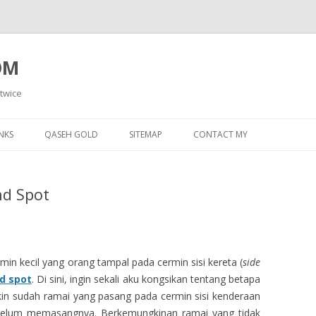
OM
 twice
Skip
to
NKS
QASEH GOLD
SITEMAP
CONTACT MY
content
nd Spot
min kecil yang orang tampal pada cermin sisi kereta (
side
nd spot
. Di sini, ingin sekali aku kongsikan tentang betapa
gkin sudah ramai yang pasang pada cermin sisi kenderaan
belum memasangnya. Berkemungkinan ramai yang tidak