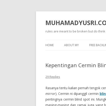
MUHAMADYUSRI.C
rules are meant to be broken but do think
HOME
ABOUT MY
FREE BACKLI
Kepentingan Cermin Bli
29 Replies
Rasanya tentu kalian pernah tengok cer
mirror
). Cermin ni dipanggil cermin
bli
pentingnya cermin blind spot ini. Mun
masing-masing dan ramai juga yang 