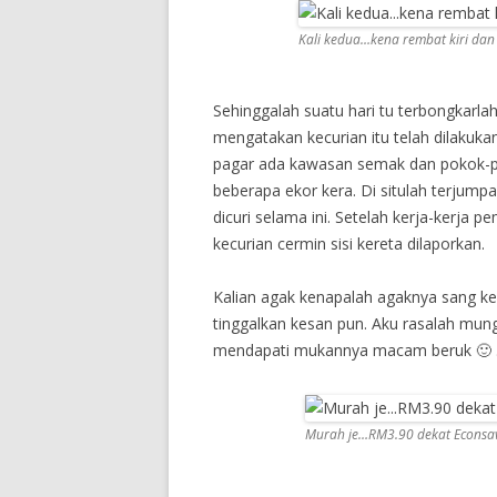
Kali kedua…kena rembat kiri dan
Sehinggalah suatu hari tu terbongkarla
mengatakan kecurian itu telah dilakuka
pagar ada kawasan semak dan pokok-p
beberapa ekor kera. Di situlah terjumpa
dicuri selama ini. Setelah kerja-kerja 
kecurian cermin sisi kereta dilaporkan.
Kalian agak kenapalah agaknya sang ker
tinggalkan kesan pun. Aku rasalah mungk
mendapati mukannya macam beruk 🙂 
Murah je…RM3.90 dekat Econsa