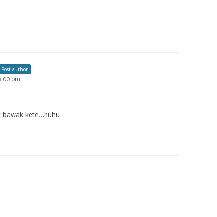
Post author
 3:00 pm
st bawak kete…huhu