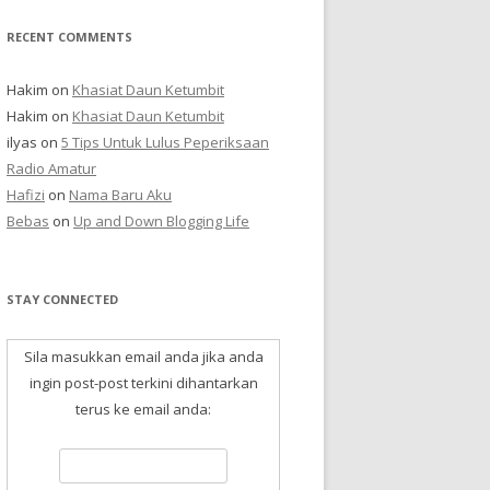
RECENT COMMENTS
Hakim
on
Khasiat Daun Ketumbit
Hakim
on
Khasiat Daun Ketumbit
ilyas
on
5 Tips Untuk Lulus Peperiksaan
Radio Amatur
Hafizi
on
Nama Baru Aku
Bebas
on
Up and Down Blogging Life
STAY CONNECTED
Sila masukkan email anda jika anda
ingin post-post terkini dihantarkan
terus ke email anda: