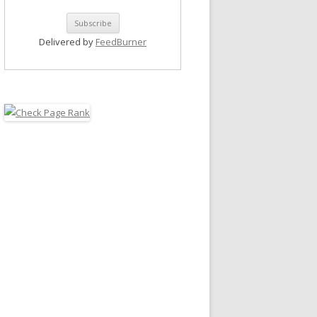
Delivered by
FeedBurner