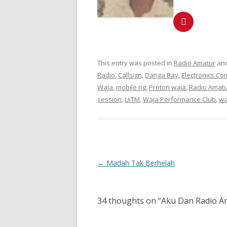
This entry was posted in
Radio Amatur
and
Radio
,
Callsign
,
Danga Bay
,
Electronics C
Waja
,
mobile rig
,
Proton waja
,
Radio Amat
session
,
UiTM
,
Waja Performance Club
,
wa
Post
←
Madah Tak Berhelah
navigation
34 thoughts on “
Aku Dan Radio Am