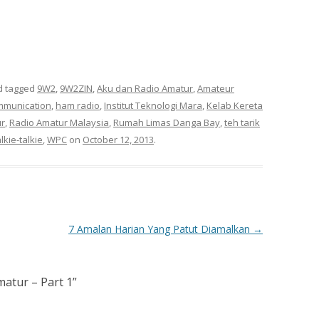
 tagged
9W2
,
9W2ZIN
,
Aku dan Radio Amatur
,
Amateur
ommunication
,
ham radio
,
Institut Teknologi Mara
,
Kelab Kereta
ur
,
Radio Amatur Malaysia
,
Rumah Limas Danga Bay
,
teh tarik
lkie-talkie
,
WPC
on
October 12, 2013
.
7 Amalan Harian Yang Patut Diamalkan
→
atur – Part 1
”