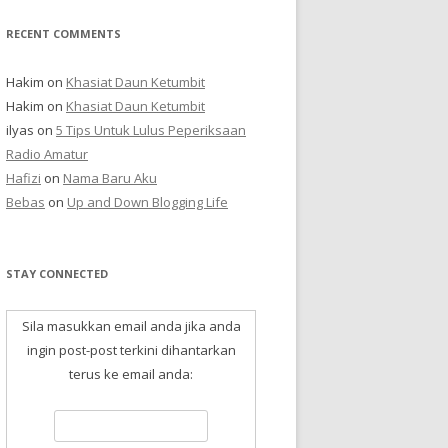
RECENT COMMENTS
Hakim
on
Khasiat Daun Ketumbit
Hakim
on
Khasiat Daun Ketumbit
ilyas
on
5 Tips Untuk Lulus Peperiksaan
Radio Amatur
Hafizi
on
Nama Baru Aku
Bebas
on
Up and Down Blogging Life
STAY CONNECTED
Sila masukkan email anda jika anda
ingin post-post terkini dihantarkan
terus ke email anda: