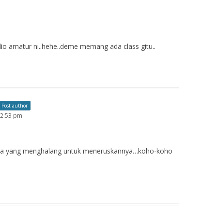
o amatur ni..hehe..deme memang ada class gitu..
Post author
12:53 pm
enda yang menghalang untuk meneruskannya…koho-koho