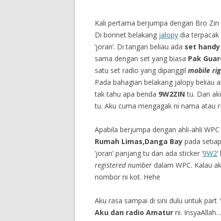
Kali pertama berjumpa dengan Bro Zin
Di bonnet belakang
jalopy
dia terpacak 
‘joran’. Di tangan beliau ada
set handy
sama dengan set yang biasa
Pak Guar
satu set radio yang dipanggil
mobile rig
Pada bahagian belakang jalopy beliau a
tak tahu apa benda
9W2ZIN
tu. Dan ak
tu. Aku cuma mengagak ni nama atau
r
Apabila berjumpa dengan ahli-ahli WPC 
Rumah Limas,Danga Bay
pada setiap
‘joran’ panjang tu dan ada sticker ‘
9W2
‘
registered number
dalam WPC. Kalau aku
nombor ni kot. Hehe
Aku rasa sampai di sini dulu untuk part 
Aku dan radio Amatur
ni. InsyaAllah