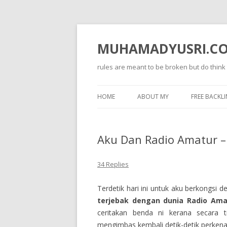
MUHAMADYUSRI.C
rules are meant to be broken but do think
HOME
ABOUT MY
FREE BACKLI
Aku Dan Radio Amatur –
34 Replies
Terdetik hari ini untuk aku berkongsi 
terjebak dengan dunia Radio Ama
ceritakan benda ni kerana secara 
mengimbas kembali detik-detik perkena