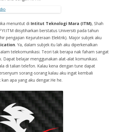
tika menuntut di
Intitut Teknologi Mara (ITM)
, Shah
FYI:ITM diisytiharkan berstatus Universiti pada tahun
hir pengajian Kejuruteraan Elektrik). Major subjek aku
ication
. Ya, dalam subjek itu lah aku diperkenalkan
i dalam telekomunikasi. Teori tak berapa nak faham sangat
ok. Dapat belajar menggunakan alat-alat komunikasi.
la di talian telefon. Kalau kena dengan tune dapat
ersenyum sorang-sorang kalau aku ingat kembali
k kan apa yang aku dengar.He he.