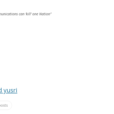
unications can ‘kill’ one Nation”
 yusri
posts