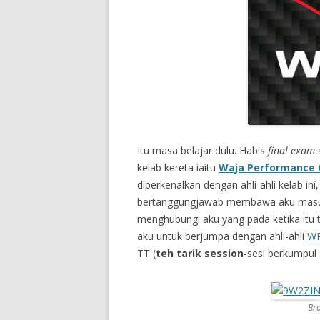
Itu masa belajar dulu. Habis
final exam
s
kelab kereta iaitu
Waja Performance 
diperkenalkan dengan ahli-ahli kelab in
bertanggungjawab membawa aku masuk 
menghubungi aku yang pada ketika itu 
aku untuk berjumpa dengan ahli-ahli
W
TT (
teh tarik session
-sesi berkumpul 
Bro 9