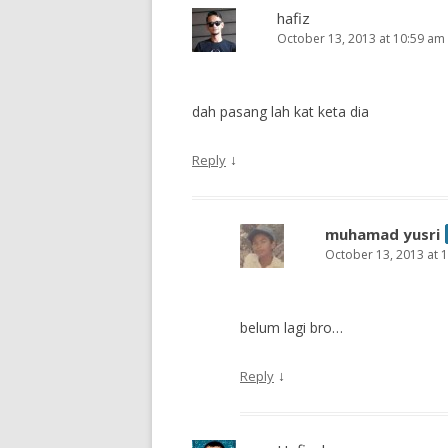
hafiz
October 13, 2013 at 10:59 am
dah pasang lah kat keta dia
↓
Reply
muhamad yusri
October 13, 2013 at 
belum lagi bro…
↓
Reply