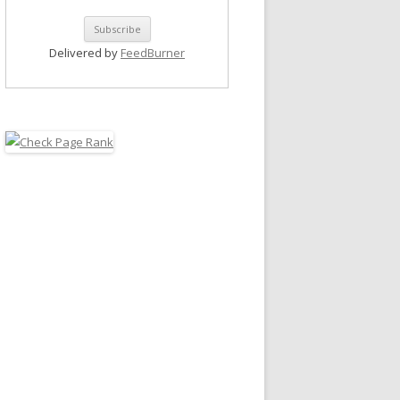
Delivered by
FeedBurner