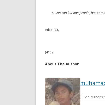
“A Gun can kill one people, but Comm
Adios,73.
(4162)
About The Author
muhamad
See author's 