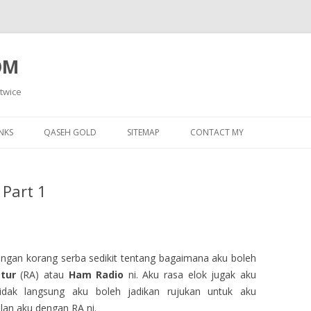
OM
 twice
Skip
to
NKS
QASEH GOLD
SITEMAP
CONTACT MY
content
 Part 1
dengan korang serba sedikit tentang bagaimana aku boleh
tur
(RA) atau
Ham Radio
ni. Aku rasa elok jugak aku
tidak langsung aku boleh jadikan rujukan untuk aku
lan aku dengan RA ni.