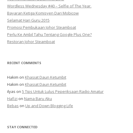
Wordless Wednesday #40 – Selfie of The Year.
Bayaran Ketiga Komisyen Dari Mobicow
Selamat Hari Guru 2015
Promosi Pembukaan Johor ‎Steamboat
Perlu Ke Ambil Tahu Tentang Google Plus One?
Restoran Johor Steamboat
RECENT COMMENTS
Hakim
on
Khasiat Daun Ketumbit
Hakim
on
Khasiat Daun Ketumbit
ilyas
on
5 Tips Untuk Lulus Peperiksaan Radio Amatur
Hafizi
on
Nama Baru Aku
Bebas
on
Up and Down Blogging Life
STAY CONNECTED