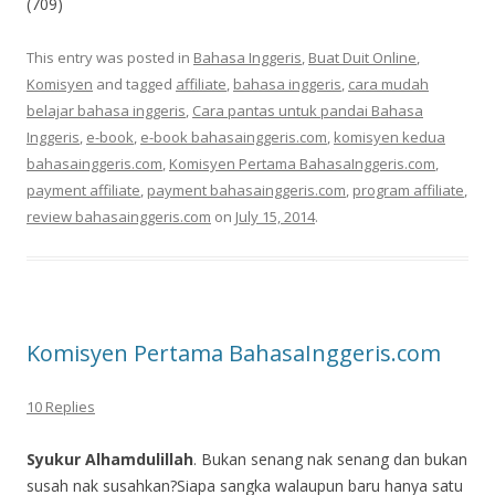
(709)
This entry was posted in
Bahasa Inggeris
,
Buat Duit Online
,
Komisyen
and tagged
affiliate
,
bahasa inggeris
,
cara mudah
belajar bahasa inggeris
,
Cara pantas untuk pandai Bahasa
Inggeris
,
e-book
,
e-book bahasainggeris.com
,
komisyen kedua
bahasainggeris.com
,
Komisyen Pertama BahasaInggeris.com
,
payment affiliate
,
payment bahasainggeris.com
,
program affiliate
,
review bahasainggeris.com
on
July 15, 2014
.
Komisyen Pertama BahasaInggeris.com
10 Replies
Syukur Alhamdulillah
. Bukan senang nak senang dan bukan
susah nak susahkan?Siapa sangka walaupun baru hanya satu