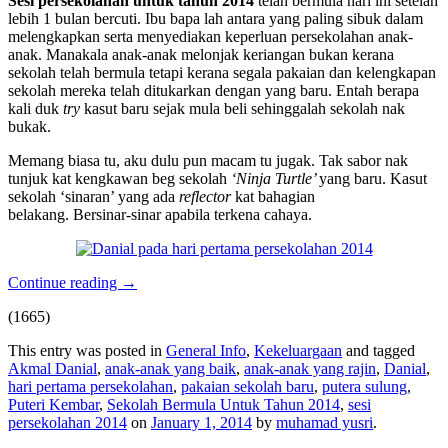
Sesi persekolahan untuk tahun 2014
telah bermula hari ini setelah
lebih 1 bulan bercuti. Ibu bapa lah antara yang paling sibuk dalam
melengkapkan serta menyediakan keperluan persekolahan anak-
anak. Manakala anak-anak melonjak keriangan bukan kerana
sekolah telah bermula tetapi kerana segala pakaian dan kelengkapan
sekolah mereka telah ditukarkan dengan yang baru. Entah berapa
kali duk
try
kasut baru sejak mula beli sehinggalah sekolah nak
bukak.
Memang biasa tu, aku dulu pun macam tu jugak. Tak sabor nak
tunjuk kat kengkawan beg sekolah
‘Ninja Turtle’
yang baru. Kasut
sekolah ‘sinaran’ yang ada
reflector
kat bahagian
belakang. Bersinar-sinar apabila terkena cahaya.
Continue reading
→
(1665)
This entry was posted in
General Info
,
Kekeluargaan
and tagged
Akmal Danial
,
anak-anak yang baik
,
anak-anak yang rajin
,
Danial
,
hari pertama persekolahan
,
pakaian sekolah baru
,
putera sulung
,
Puteri Kembar
,
Sekolah Bermula Untuk Tahun 2014
,
sesi
persekolahan 2014
on
January 1, 2014
by
muhamad yusri
.