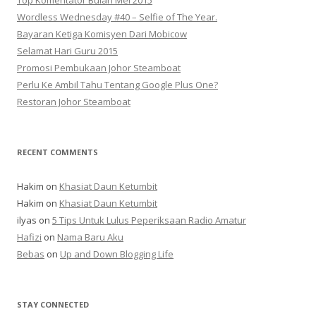
Top Komentator Bulan Mei 2015
Wordless Wednesday #40 – Selfie of The Year.
Bayaran Ketiga Komisyen Dari Mobicow
Selamat Hari Guru 2015
Promosi Pembukaan Johor ‎Steamboat
Perlu Ke Ambil Tahu Tentang Google Plus One?
Restoran Johor Steamboat
RECENT COMMENTS
Hakim
on
Khasiat Daun Ketumbit
Hakim
on
Khasiat Daun Ketumbit
ilyas
on
5 Tips Untuk Lulus Peperiksaan Radio Amatur
Hafizi
on
Nama Baru Aku
Bebas
on
Up and Down Blogging Life
STAY CONNECTED