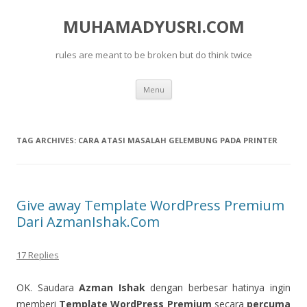
MUHAMADYUSRI.COM
rules are meant to be broken but do think twice
Skip
Menu
to
content
TAG ARCHIVES:
CARA ATASI MASALAH GELEMBUNG PADA PRINTER
Give away Template WordPress Premium
Dari AzmanIshak.Com
17 Replies
OK. Saudara
Azman Ishak
dengan berbesar hatinya ingin
memberi
Template WordPress Premium
secara
percuma