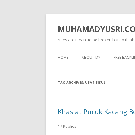
MUHAMADYUSRI.C
rules are meant to be broken but do think
HOME
ABOUT MY
FREE BACKLI
TAG ARCHIVES:
UBAT BISUL
Khasiat Pucuk Kacang B
17 Replies