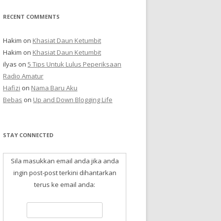
RECENT COMMENTS
Hakim
on
Khasiat Daun Ketumbit
Hakim
on
Khasiat Daun Ketumbit
ilyas
on
5 Tips Untuk Lulus Peperiksaan
Radio Amatur
Hafizi
on
Nama Baru Aku
Bebas
on
Up and Down Blogging Life
STAY CONNECTED
Sila masukkan email anda jika anda
ingin post-post terkini dihantarkan
terus ke email anda: