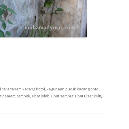
d
cara tanam kacang botol
,
kegunaan pucuk kacang botol
,
t demam campak
,
ubat lelah
,
ubat semput
,
ubat ulser kulit
,