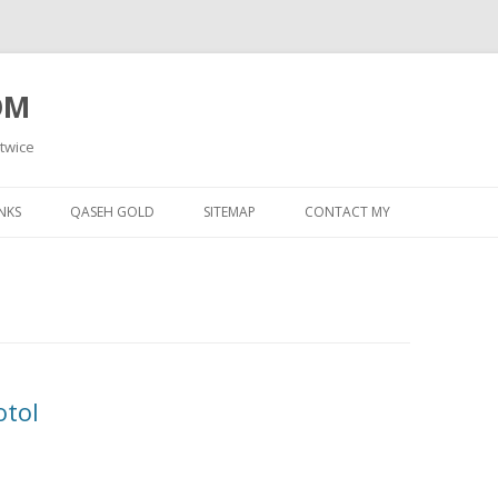
OM
 twice
Skip
to
NKS
QASEH GOLD
SITEMAP
CONTACT MY
content
otol