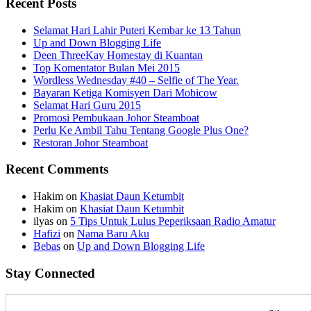
Recent Posts
Selamat Hari Lahir Puteri Kembar ke 13 Tahun
Up and Down Blogging Life
Deen ThreeKay Homestay di Kuantan
Top Komentator Bulan Mei 2015
Wordless Wednesday #40 – Selfie of The Year.
Bayaran Ketiga Komisyen Dari Mobicow
Selamat Hari Guru 2015
Promosi Pembukaan Johor ‎Steamboat
Perlu Ke Ambil Tahu Tentang Google Plus One?
Restoran Johor Steamboat
Recent Comments
Hakim
on
Khasiat Daun Ketumbit
Hakim
on
Khasiat Daun Ketumbit
ilyas
on
5 Tips Untuk Lulus Peperiksaan Radio Amatur
Hafizi
on
Nama Baru Aku
Bebas
on
Up and Down Blogging Life
Stay Connected