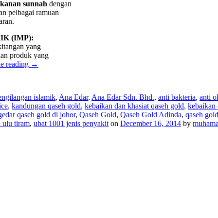
akanan sunnah
dengan
dan pelbagai ramuan
aran.
 (IMP):
kitangan yang
kan produk yang
e reading
→
ngilangan islamik
,
Ana Edar
,
Ana Edar Sdn. Bhd.
,
anti bakteria
,
anti o
ice
,
kandungan qaseh gold
,
kebaikan dan khasiat qaseh gold
,
kebaikan 
edar qaseh gold di johor
,
Qaseh Gold
,
Qaseh Gold Adinda
,
qaseh gold
 ulu tiram
,
ubat 1001 jenis penyakit
on
December 16, 2014
by
muhama