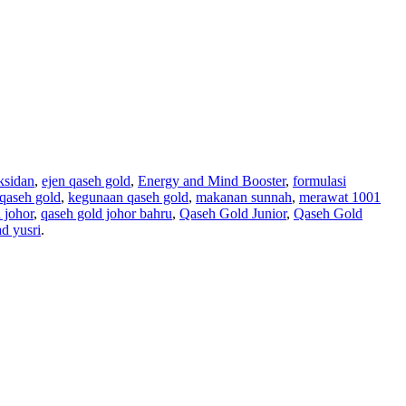
ksidan
,
ejen qaseh gold
,
Energy and Mind Booster
,
formulasi
qaseh gold
,
kegunaan qaseh gold
,
makanan sunnah
,
merawat 1001
 johor
,
qaseh gold johor bahru
,
Qaseh Gold Junior
,
Qaseh Gold
d yusri
.