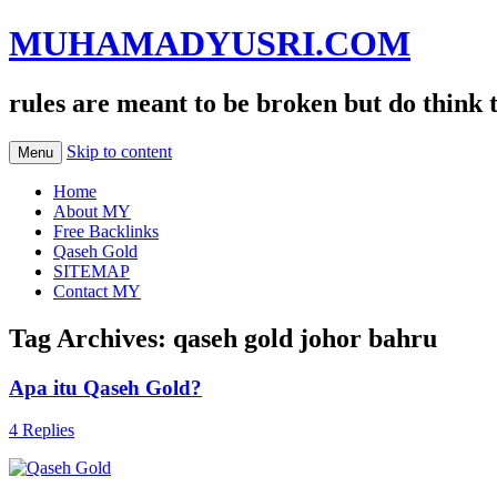
MUHAMADYUSRI.COM
rules are meant to be broken but do think 
Skip to content
Menu
Home
About MY
Free Backlinks
Qaseh Gold
SITEMAP
Contact MY
Tag Archives:
qaseh gold johor bahru
Apa itu Qaseh Gold?
4 Replies