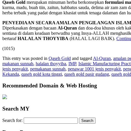
Qaseh Gold
merupakan minuman herba berkonsepkan
formulasi m
kurma, madu, buah tiin, zaitun, habbatus sauda, delima air zam zam 
herba terbaik yang padat dengan khasiat untuk tenaga dalaman dan lu
PENYEDIAAN SECARA AMALAN PENGILANGAN ISLAMIK
Diperkasakan dengan bacaan
Al-Quran
dan doa-doa khusus oleh ka
sentiasa di dalam keadaan berwudhu yang Insya-ALLAH menghasil
bertaraf
HALALAN THOYYIBA
(HALAL LAGI BAIK).
Continu
(1015)
This entry was posted in
Qaseh Gold
and tagged
Al-Quran
,
amalan pe
makanan sunnah
,
halalan thoyyiba
,
IMP
,
Islamic Manufacturing Pract
jenis penyakit
,
pemakanan sunnah
,
penawar 1001 jenis penyakit
,
peng
Kekanda
,
qaseh gold kota tinggi
,
qaseh gold pasir gudang
,
qaseh gold
Recommended Domain & Web Hosting
Search MY
Search for: