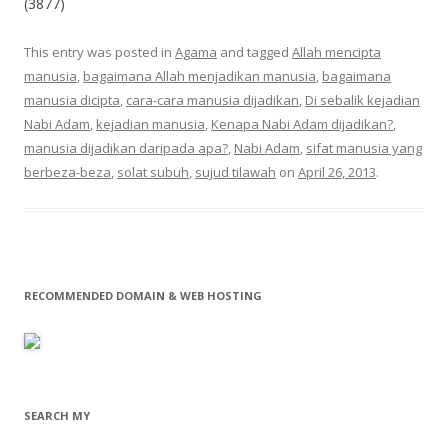
(3877)
This entry was posted in
Agama
and tagged
Allah mencipta
manusia
,
bagaimana Allah menjadikan manusia
,
bagaimana
manusia dicipta
,
cara-cara manusia dijadikan
,
Di sebalik kejadian
Nabi Adam
,
kejadian manusia
,
Kenapa Nabi Adam dijadikan?
,
manusia dijadikan daripada apa?
,
Nabi Adam
,
sifat manusia yang
berbeza-beza
,
solat subuh
,
sujud tilawah
on
April 26, 2013
.
RECOMMENDED DOMAIN & WEB HOSTING
SEARCH MY