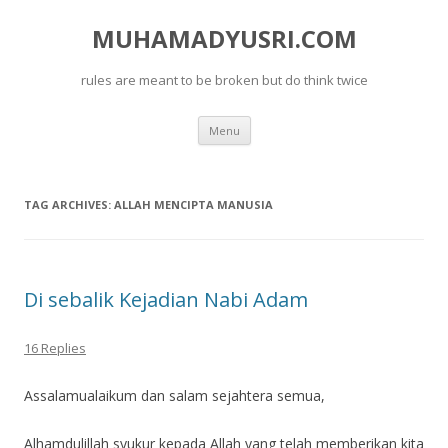
MUHAMADYUSRI.COM
rules are meant to be broken but do think twice
Skip
Menu
to
content
TAG ARCHIVES:
ALLAH MENCIPTA MANUSIA
Di sebalik Kejadian Nabi Adam
16 Replies
Assalamualaikum dan salam sejahtera semua,
Alhamdulillah syukur kepada Allah yang telah memberikan kita