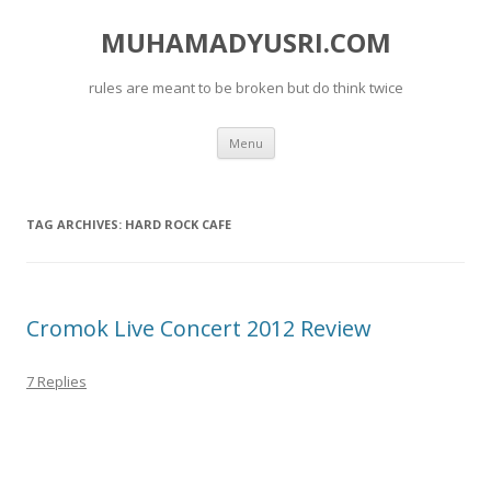
MUHAMADYUSRI.COM
rules are meant to be broken but do think twice
Skip
Menu
to
content
TAG ARCHIVES:
HARD ROCK CAFE
Cromok Live Concert 2012 Review
7 Replies