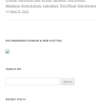
Cromok
,
Hard Rock Cafe
,
KL Live
,
Langsuyr
,
Live Concert
,
Metalasia
,
Roots & Boots
,
Subculture
,
The Official
,
Ulek Mayang
on
April 15, 2012
.
RECOMMENDED DOMAIN & WEB HOSTING
SEARCH MY
Search
for:
RECENT POSTS