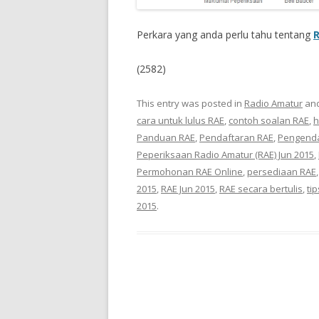
Perkara yang anda perlu tahu tentang
(2582)
This entry was posted in
Radio Amatur
and
cara untuk lulus RAE
,
contoh soalan RAE
,
h
Panduan RAE
,
Pendaftaran RAE
,
Pengenda
Peperiksaan Radio Amatur (RAE) Jun 2015
,
Permohonan RAE Online
,
persediaan RAE
2015
,
RAE Jun 2015
,
RAE secara bertulis
,
ti
2015
.