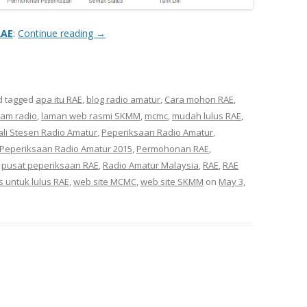
RAE
:
Continue reading
→
 tagged
apa itu RAE
,
blog radio amatur
,
Cara mohon RAE
,
am radio
,
laman web rasmi SKMM
,
mcmc
,
mudah lulus RAE
,
li Stesen Radio Amatur
,
Peperiksaan Radio Amatur
,
Peperiksaan Radio Amatur 2015
,
Permohonan RAE
,
,
pusat peperiksaan RAE
,
Radio Amatur Malaysia
,
RAE
,
RAE
ps untuk lulus RAE
,
web site MCMC
,
web site SKMM
on
May 3,