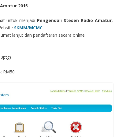
 Amatur 2015
.
nat untuk menjadi
Pengendali Stesen Radio Amatur
,
Website
SKMM/MCMC
.
lumat lanjut dan pendaftaran secara online.
00ptg)
ak RM50.