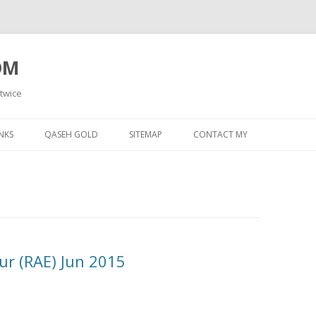
OM
 twice
Skip
to
NKS
QASEH GOLD
SITEMAP
CONTACT MY
content
r (RAE) Jun 2015