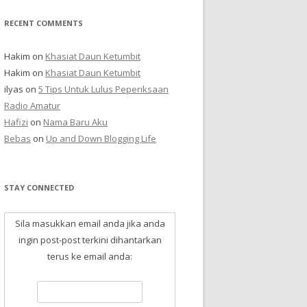
RECENT COMMENTS
Hakim
on
Khasiat Daun Ketumbit
Hakim
on
Khasiat Daun Ketumbit
ilyas
on
5 Tips Untuk Lulus Peperiksaan
Radio Amatur
Hafizi
on
Nama Baru Aku
Bebas
on
Up and Down Blogging Life
STAY CONNECTED
Sila masukkan email anda jika anda
ingin post-post terkini dihantarkan
terus ke email anda: