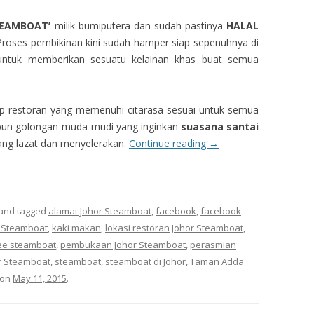
TEAMBOAT’
milik bumiputera dan sudah pastinya
HALAL
 Proses pembikinan kini sudah hamper siap sepenuhnya di
ntuk memberikan sesuatu kelainan khas buat semua
p restoran yang memenuhi citarasa sesuai untuk semua
pun golongan muda-mudi yang inginkan
suasana santai
ang lazat dan menyelerakan.
Continue reading
→
and tagged
alamat Johor Steamboat
,
facebook
,
facebook
 Steamboat
,
kaki makan
,
lokasi restoran Johor Steamboat
,
ee steamboat
,
pembukaan Johor Steamboat
,
perasmian
r Steamboat
,
steamboat
,
steamboat di Johor
,
Taman Adda
on
May 11, 2015
.