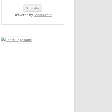
Delivered by
FeedBurner