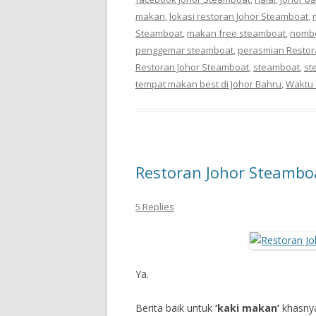
makan
,
lokasi restoran Johor Steamboat
,
Steamboat
,
makan free steamboat
,
nombo
penggemar steamboat
,
perasmian Restor
Restoran Johor Steamboat
,
steamboat
,
st
tempat makan best di Johor Bahru
,
Waktu 
Restoran Johor Steambo
5 Replies
Ya.
Berita baik untuk
‘kaki makan’
khasny