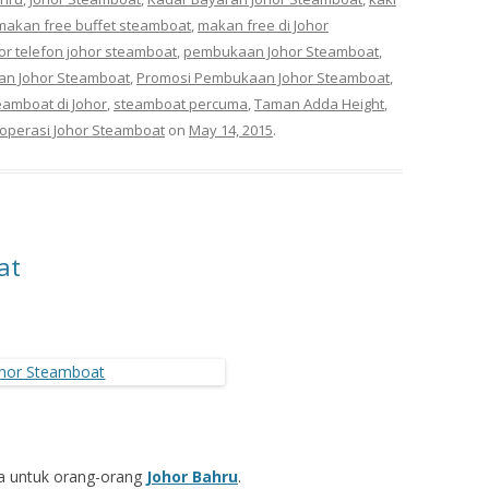
makan free‬ buffet steamboat
,
makan free di Johor
r telefon johor steamboat
,
pembukaan Johor Steamboat
,
an Johor Steamboat
,
Promosi Pembukaan Johor ‎Steamboat
,
eamboat di Johor
,
steamboat percuma
,
Taman Adda Height
,
operasi Johor Steamboat
on
May 14, 2015
.
at
a untuk orang-orang
Johor Bahru
.