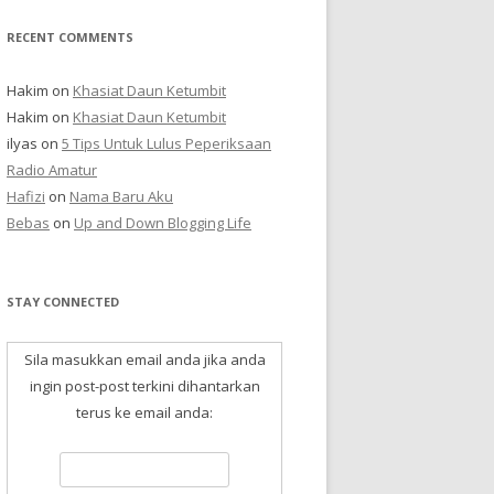
RECENT COMMENTS
Hakim
on
Khasiat Daun Ketumbit
Hakim
on
Khasiat Daun Ketumbit
ilyas
on
5 Tips Untuk Lulus Peperiksaan
Radio Amatur
Hafizi
on
Nama Baru Aku
Bebas
on
Up and Down Blogging Life
STAY CONNECTED
Sila masukkan email anda jika anda
ingin post-post terkini dihantarkan
terus ke email anda: