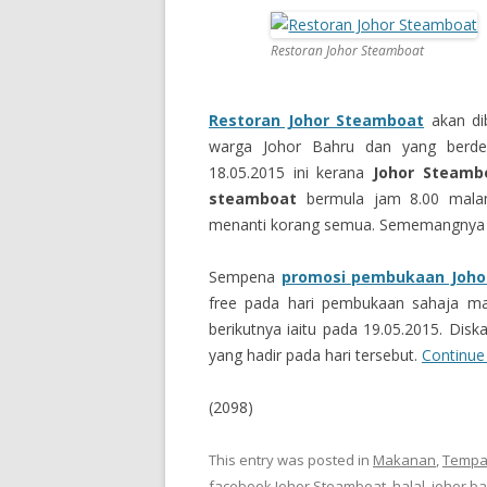
Restoran Johor Steamboat
Restoran Johor Steamboat
akan dib
warga Johor Bahru dan yang berde
18.05.2015 ini kerana
Johor Steam
steamboat
bermula jam 8.00 mala
menanti korang semua. Sememangnya ‎be
Sempena
promosi pembukaan Joho
free pada hari pembukaan sahaja ma
berikutnya iaitu pada 19.05.2015. ‎Di
yang hadir pada hari tersebut.
Continue
(2098)
This entry was posted in
Makanan
,
Tempa
facebook Johor Steamboat
,
halal
,
johor b