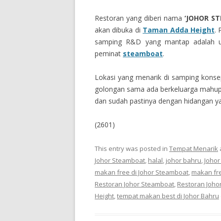
Restoran yang diberi nama
‘JOHOR S
akan dibuka di
Taman Adda Height
.
samping R&D yang mantap adalah u
peminat
steamboat
.
Lokasi yang menarik di samping konse
golongan sama ada berkeluarga mahu
dan sudah pastinya dengan hidangan y
(2601)
This entry was posted in
Tempat Menarik
Johor Steamboat
,
halal
,
johor bahru
,
Johor
makan free di Johor Steamboat
,
makan fr
Restoran Johor Steamboat
,
Restoran Joho
Height
,
tempat makan best di Johor Bahru