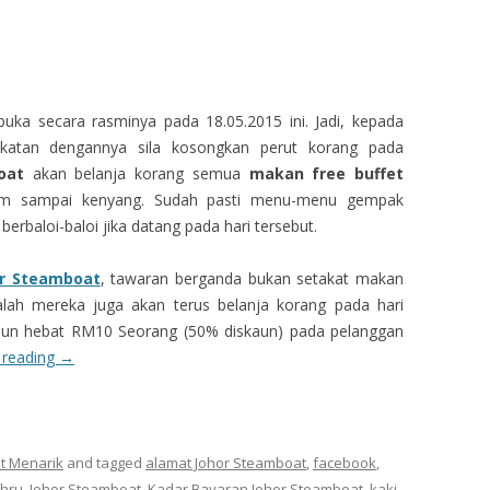
uka secara rasminya pada 18.05.2015 ini. Jadi, kepada
katan dengannya sila kosongkan perut korang pada
boat
akan belanja korang semua
makan free‬ buffet
m sampai kenyang. Sudah pasti menu-menu gempak
rbaloi-baloi jika datang pada hari tersebut.
r Steamboat
‬, tawaran berganda bukan setakat makan
lah mereka juga akan terus belanja korang pada hari
skaun‬ hebat RM10 Seorang (50% diskaun) pada pelanggan
 reading
→
t Menarik
and tagged
alamat Johor Steamboat
,
facebook
,
ahru
,
Johor Steamboat
,
Kadar Bayaran Johor Steamboat
,
kaki