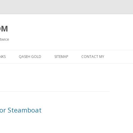
OM
 twice
Skip
to
NKS
QASEH GOLD
SITEMAP
CONTACT MY
content
or ‎Steamboat