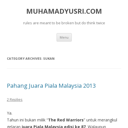
MUHAMADYUSRI.COM
rules are meant to be broken but do think twice
Skip
Menu
to
content
CATEGORY ARCHIVES:
SUKAN
Pahang Juara Piala Malaysia 2013
2 Replies
Ya.
Tahun ini bukan milik “
The Red Warriors
” untuk merangkul
gelaran
juara Piala Malaysia edisi ke 87
. Walaupun