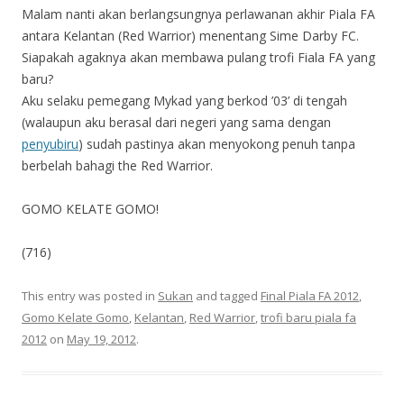
Malam nanti akan berlangsungnya perlawanan akhir Piala FA
antara Kelantan (Red Warrior) menentang Sime Darby FC.
Siapakah agaknya akan membawa pulang trofi Fiala FA yang
baru?
Aku selaku pemegang Mykad yang berkod ’03’ di tengah
(walaupun aku berasal dari negeri yang sama dengan
penyubiru
) sudah pastinya akan menyokong penuh tanpa
berbelah bahagi the Red Warrior.
GOMO KELATE GOMO!
(716)
This entry was posted in
Sukan
and tagged
Final Piala FA 2012
,
Gomo Kelate Gomo
,
Kelantan
,
Red Warrior
,
trofi baru piala fa
2012
on
May 19, 2012
.