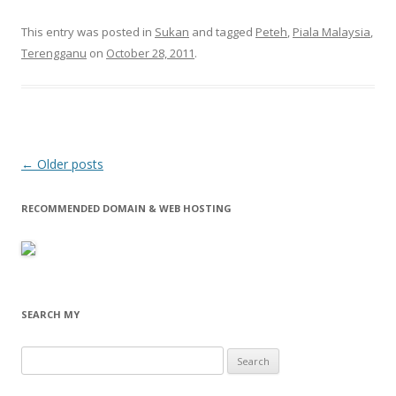
This entry was posted in
Sukan
and tagged
Peteh
,
Piala Malaysia
,
Terengganu
on
October 28, 2011
.
Post
←
Older posts
navigation
RECOMMENDED DOMAIN & WEB HOSTING
SEARCH MY
Search
for: