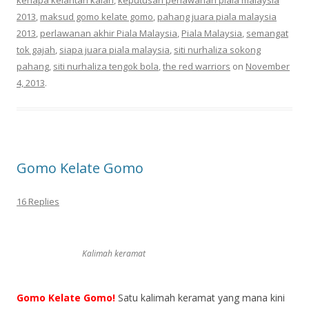
kenapa kelantan kalah
,
keputusan perlawanan piala malaysia
2013
,
maksud gomo kelate gomo
,
pahang juara piala malaysia
2013
,
perlawanan akhir Piala Malaysia
,
Piala Malaysia
,
semangat
tok gajah
,
siapa juara piala malaysia
,
siti nurhaliza sokong
pahang
,
siti nurhaliza tengok bola
,
the red warriors
on
November
4, 2013
.
Gomo Kelate Gomo
16 Replies
Kalimah keramat
Gomo Kelate Gomo!
Satu kalimah keramat
yang mana kini