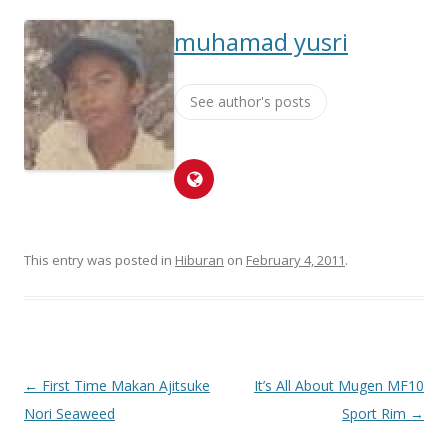
muhamad yusri
See author's posts
This entry was posted in
Hiburan
on
February 4, 2011
.
Post
←
First Time Makan Ajitsuke
It’s All About Mugen MF10
navigation
Nori Seaweed
Sport Rim
→