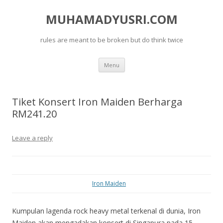
MUHAMADYUSRI.COM
rules are meant to be broken but do think twice
Skip
Menu
to
content
Tiket Konsert Iron Maiden Berharga
RM241.20
Leave a reply
Iron Maiden
Kumpulan lagenda rock heavy metal terkenal di dunia, Iron
Maiden akan mengadakan konsert di Singapura pada 15