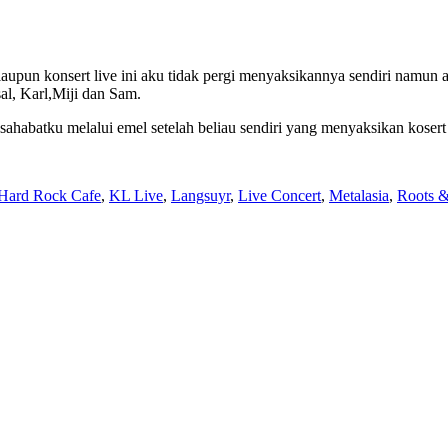
laupun konsert live ini aku tidak pergi menyaksikannya sendiri namun
al, Karl,Miji dan Sam.
 sahabatku melalui emel setelah beliau sendiri yang menyaksikan kosert
Hard Rock Cafe
,
KL Live
,
Langsuyr
,
Live Concert
,
Metalasia
,
Roots &