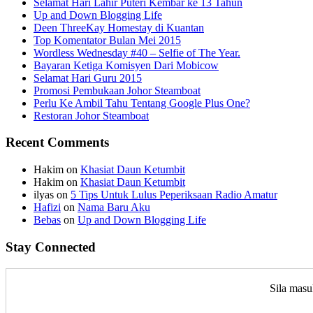
Selamat Hari Lahir Puteri Kembar ke 13 Tahun
Up and Down Blogging Life
Deen ThreeKay Homestay di Kuantan
Top Komentator Bulan Mei 2015
Wordless Wednesday #40 – Selfie of The Year.
Bayaran Ketiga Komisyen Dari Mobicow
Selamat Hari Guru 2015
Promosi Pembukaan Johor ‎Steamboat
Perlu Ke Ambil Tahu Tentang Google Plus One?
Restoran Johor Steamboat
Recent Comments
Hakim
on
Khasiat Daun Ketumbit
Hakim
on
Khasiat Daun Ketumbit
ilyas
on
5 Tips Untuk Lulus Peperiksaan Radio Amatur
Hafizi
on
Nama Baru Aku
Bebas
on
Up and Down Blogging Life
Stay Connected
Sila masu