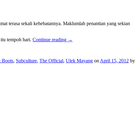
 amat terasa sekali kehebatannya. Maklumlah penantian yang sekian
 itu tempoh hari.
Continue reading
→
 Boots
,
Subculture
,
The Official
,
Ulek Mayang
on
April 15, 2012
by