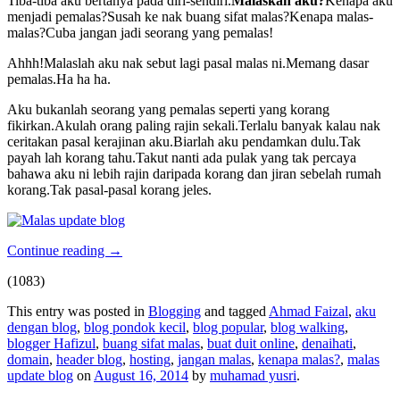
Tiba-tiba aku bertanya pada diri-sendiri.
Malaskah aku?
Kenapa aku
menjadi pemalas?Susah ke nak buang sifat malas?Kenapa malas-
malas?Cuba jangan jadi seorang yang pemalas!
Ahhh!Malaslah aku nak sebut lagi pasal malas ni.Memang dasar
pemalas.Ha ha ha.
Aku bukanlah seorang yang pemalas seperti yang korang
fikirkan.Akulah orang paling rajin sekali.Terlalu banyak kalau nak
ceritakan pasal kerajinan aku.Biarlah aku pendamkan dulu.Tak
payah lah korang tahu.Takut nanti ada pulak yang tak percaya
bahawa aku ni lebih rajin daripada korang dan jiran sebelah rumah
korang.Tak pasal-pasal korang jeles.
Continue reading
→
(1083)
This entry was posted in
Blogging
and tagged
Ahmad Faizal
,
aku
dengan blog
,
blog pondok kecil
,
blog popular
,
blog walking
,
blogger Hafizul
,
buang sifat malas
,
buat duit online
,
denaihati
,
domain
,
header blog
,
hosting
,
jangan malas
,
kenapa malas?
,
malas
update blog
on
August 16, 2014
by
muhamad yusri
.