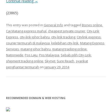
Continue reading
→
(23865)
This entry was posted in
General Info
and tagged
Bisnes online
,
Caj Matang express mahal
,
cheapest private courier
,
City-Link
Express
,
city-link johor bahru
,
city-link tracking
,
Citylink express
,
courier termurah di malaysia
,
kelebihan city-link
,
Matang Express
Services
,
matang johor bahru
,
matang tracking online
,
Nationwide
,
Pos Laju
,
Pos Malaysia
,
Sebab pilih City-Link
,
shipment tracking online
,
Skynet
,
Sure Reach
,
syarikat
penghantar termurah
on
January 29, 2014
.
RECOMMENDED DOMAIN & WEB HOSTING