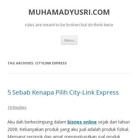
MUHAMADYUSRI.COM
rules are meant to be broken but do think twice
Skip
Menu
to
content
TAG ARCHIVES:
CITYLINK EXPRESS
5 Sebab Kenapa Pilih City-Link Express
19 Replies
Aku dah berkecimpung dalam
bisnes online
sejak dari tahun
2008. Kebanyakan produk yang aku jual adalah produk fizikal.
Memang seronok dan amat menguntungkan jual produk