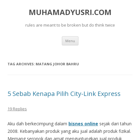
MUHAMADYUSRI.COM
rules are meant to be broken but do think twice
Skip
Menu
to
content
TAG ARCHIVES:
MATANG JOHOR BAHRU
5 Sebab Kenapa Pilih City-Link Express
19 Replies
Aku dah berkecimpung dalam
bisnes online
sejak dari tahun
2008. Kebanyakan produk yang aku jual adalah produk fizikal.
Memang seronok dan amat menguntungkan jual produk