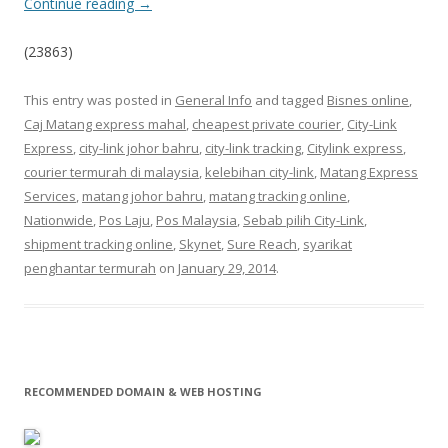
Continue reading
→
(23863)
This entry was posted in
General Info
and tagged
Bisnes online
,
Caj Matang express mahal
,
cheapest private courier
,
City-Link
Express
,
city-link johor bahru
,
city-link tracking
,
Citylink express
,
courier termurah di malaysia
,
kelebihan city-link
,
Matang Express
Services
,
matang johor bahru
,
matang tracking online
,
Nationwide
,
Pos Laju
,
Pos Malaysia
,
Sebab pilih City-Link
,
shipment tracking online
,
Skynet
,
Sure Reach
,
syarikat
penghantar termurah
on
January 29, 2014
.
RECOMMENDED DOMAIN & WEB HOSTING