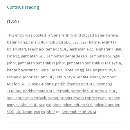
Continue reading
→
(1359)
This entry was posted in
General Info
and tagged
bateri kereta
,
bateri kong
,
cara untuk hubungi SDE
,
E22
,
E22 Hotline
,
enjin tak
boleh start
,
feedback tentang SDE
,
jambatan e22
,
jambatan Pulau
Pinang
,
jambatan SDE
,
jambatan senai desaru
,
Jambatan Sungai
Johor
,
jambatan tercantik di johor
,
jambatan tercantik di Malaysia
,
kadar bayaran tol Senai Desaru
,
Kota Tinggi
,
laluan jalan raya
utama di Johor
,
laluan SDE
,
Lebuh raya Senai-Desaru
,
nombor
telefon SDE
,
Pasir Gudang
,
perkhidmatan dari SDE memang
TERBAIK
,
perkhidmatan SDE terbaik
,
peronda SDE terbaik
,
SDE
,
sde lebuhraya terbaik
,
Senai
,
Senai-Desaru Expressway
,
stesen
minyak Shell SDE
,
sungai johor
,
talian aduan SDE
,
talian bantuan
SDE
,
Ulu Tiram
,
warga johor
on
September 16, 2014
.