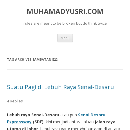
MUHAMADYUSRI.COM
rules are meant to be broken but do think twice
Skip
Menu
to
content
TAG ARCHIVES:
JAMBATAN E22
Suatu Pagi di Lebuh Raya Senai-Desaru
4 Replies
Lebuh raya Senai-Desaru
atau pun
Senai Desaru
Expressway
(SDE)
, kini menjadi antara laluan
jalan raya
utama di Johor
. Lebuhraya yang menghubungkan di antara