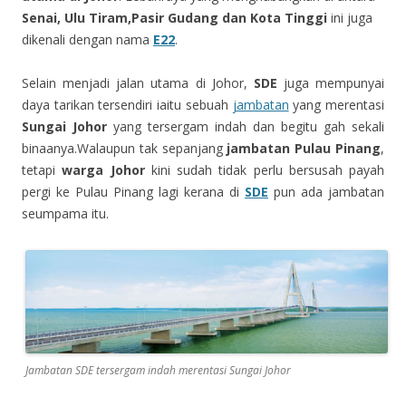
Senai, Ulu Tiram,Pasir Gudang dan Kota Tinggi
ini juga
dikenali dengan nama
E22
.
Selain menjadi jalan utama di Johor,
SDE
juga mempunyai
daya tarikan tersendiri iaitu sebuah
jambatan
yang merentasi
Sungai Johor
yang tersergam indah dan begitu gah sekali
binaanya.Walaupun tak sepanjang
jambatan Pulau Pinang
,
tetapi
warga Johor
kini sudah tidak perlu bersusah payah
pergi ke Pulau Pinang lagi kerana di
SDE
pun ada jambatan
seumpama itu.
Jambatan SDE tersergam indah merentasi Sungai Johor