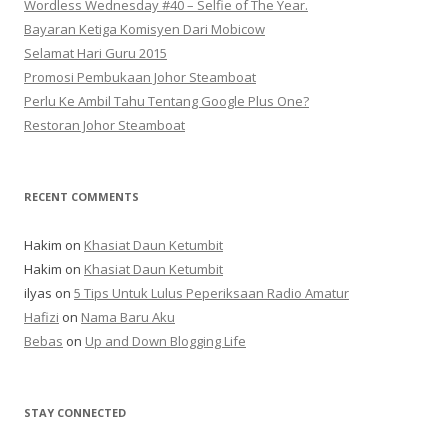
Wordless Wednesday #40 – Selfie of The Year.
Bayaran Ketiga Komisyen Dari Mobicow
Selamat Hari Guru 2015
Promosi Pembukaan Johor ‎Steamboat
Perlu Ke Ambil Tahu Tentang Google Plus One?
Restoran Johor Steamboat
RECENT COMMENTS
Hakim
on
Khasiat Daun Ketumbit
Hakim
on
Khasiat Daun Ketumbit
ilyas
on
5 Tips Untuk Lulus Peperiksaan Radio Amatur
Hafizi
on
Nama Baru Aku
Bebas
on
Up and Down Blogging Life
STAY CONNECTED