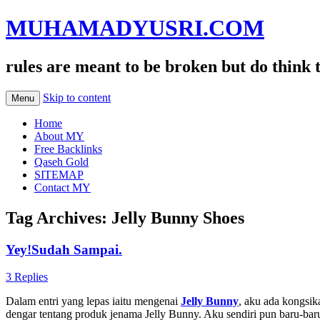
MUHAMADYUSRI.COM
rules are meant to be broken but do think 
Skip to content
Menu
Home
About MY
Free Backlinks
Qaseh Gold
SITEMAP
Contact MY
Tag Archives:
Jelly Bunny Shoes
Yey!Sudah Sampai.
3 Replies
Dalam entri yang lepas iaitu mengenai
Jelly Bunny
, aku ada kongsik
dengar tentang produk jenama Jelly Bunny. Aku sendiri pun baru-baru