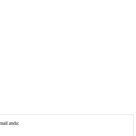
mail anda: