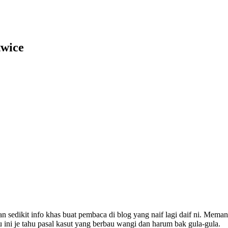
twice
an sedikit info khas buat pembaca di blog yang naif lagi daif ni. Me
 ini je tahu pasal kasut yang berbau wangi dan harum bak gula-gula.