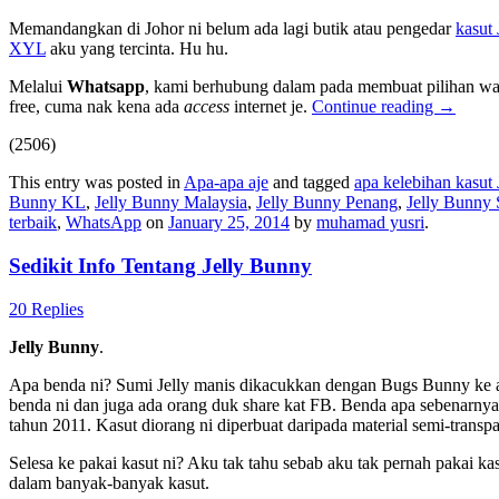
Memandangkan di Johor ni belum ada lagi butik atau pengedar
kasut
XYL
aku yang tercinta. Hu hu.
Melalui
Whatsapp
, kami berhubung dalam pada membuat pilihan w
free, cuma nak kena ada
access
internet je.
Continue reading
→
(2506)
This entry was posted in
Apa-apa aje
and tagged
apa kelebihan kasut
Bunny KL
,
Jelly Bunny Malaysia
,
Jelly Bunny Penang
,
Jelly Bunny
terbaik
,
WhatsApp
on
January 25, 2014
by
muhamad yusri
.
Sedikit Info Tentang Jelly Bunny
20 Replies
Jelly Bunny
.
Apa benda ni? Sumi Jelly manis dikacukkan dengan Bugs Bunny ke a
benda ni dan juga ada orang duk share kat FB. Benda apa sebenarnya
tahun 2011. Kasut diorang ni diperbuat daripada material semi-transpa
Selesa ke pakai kasut ni? Aku tak tahu sebab aku tak pernah pakai ka
dalam banyak-banyak kasut.