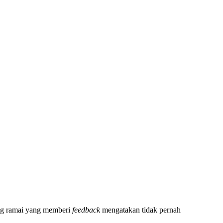
mang ramai yang memberi
feedback
mengatakan tidak pernah