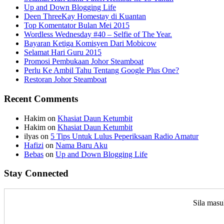
Up and Down Blogging Life
Deen ThreeKay Homestay di Kuantan
Top Komentator Bulan Mei 2015
Wordless Wednesday #40 – Selfie of The Year.
Bayaran Ketiga Komisyen Dari Mobicow
Selamat Hari Guru 2015
Promosi Pembukaan Johor ‎Steamboat
Perlu Ke Ambil Tahu Tentang Google Plus One?
Restoran Johor Steamboat
Recent Comments
Hakim
on
Khasiat Daun Ketumbit
Hakim
on
Khasiat Daun Ketumbit
ilyas
on
5 Tips Untuk Lulus Peperiksaan Radio Amatur
Hafizi
on
Nama Baru Aku
Bebas
on
Up and Down Blogging Life
Stay Connected
Sila masu