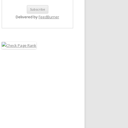
Delivered by
FeedBurner