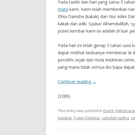
Pada tarikh dan hari yang sama 5 tahun
mata
kami. Kami telah memberikan n
Dhia Danisha (kakak) dan Nur Adini Dar
kakak dan adik. Syukur Alhamdulillah,
puteri kembar kami ini adalah di luar j
Pada hari ini telah genap 5 tahun usia
dapat melihat keduanya membesar di d
perolehi sejak dari mula kelahiran sehin
yang mana tidak semua ibu bapa dapat 
Continue reading
→
(3286)
This entry was posted in
Event
,
Kekeluarg
kembar
,
Puteri Kembar
,
sekolah tadika
,
se