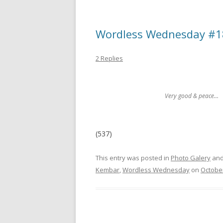
Wordless Wednesday #18
2 Replies
Very good & peace…
(537)
This entry was posted in
Photo Galery
and
Kembar
,
Wordless Wednesday
on
October