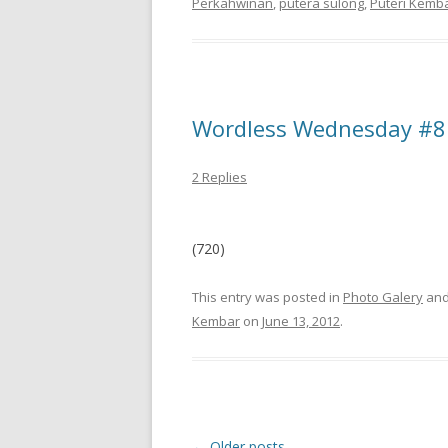
Perkahwinan
,
putera sulong
,
Puteri Kemb
Wordless Wednesday #8 –
2 Replies
(720)
This entry was posted in
Photo Galery
and
Kembar
on
June 13, 2012
.
Post
←
Older posts