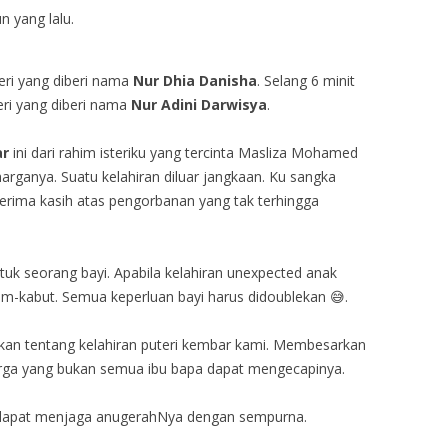
 yang lalu.
eri yang diberi nama
Nur Dhia Danisha
. Selang 6 minit
eri yang diberi nama
Nur Adini Darwisya
.
ar
ini dari rahim isteriku yang tercinta Masliza Mohamed
harganya. Suatu kelahiran diluar jangkaan. Ku sangka
terima kasih atas pengorbanan yang tak terhingga
tuk seorang bayi. Apabila kelahiran unexpected anak
am-kabut. Semua keperluan bayi harus didoublekan 😅.
sikan tentang kelahiran puteri kembar kami. Membesarkan
rga yang bukan semua ibu bapa dapat mengecapinya.
i dapat menjaga anugerahNya dengan sempurna.