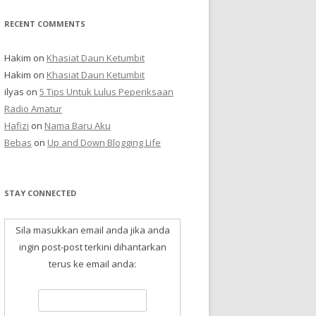
RECENT COMMENTS
Hakim
on
Khasiat Daun Ketumbit
Hakim
on
Khasiat Daun Ketumbit
ilyas
on
5 Tips Untuk Lulus Peperiksaan
Radio Amatur
Hafizi
on
Nama Baru Aku
Bebas
on
Up and Down Blogging Life
STAY CONNECTED
Sila masukkan email anda jika anda
ingin post-post terkini dihantarkan
terus ke email anda: