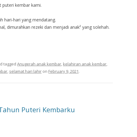
t puteri kembar kami.
 hari-hari yang mendatang.
l, dimurahkan rezeki dan menjadi anak² yang solehah.
d tagged
Anugerah anak kembar
,
kelahiran anak kembar
,
mbar
,
selamat hari lahir
on
February 9, 2021
.
5 Tahun Puteri Kembarku