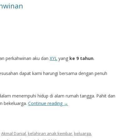
ahwinan
katan perkahwinan aku dan
XYL
yang
ke 9 tahun
.
kesusahan dapat kami harungi bersama dengan penuh
alam menempuhi hidup di alam rumah tangga. Pahit dan
an bekeluarga.
Continue reading
→
d
Akmal Danial
,
kelahiran anak kembar
,
keluarga
,