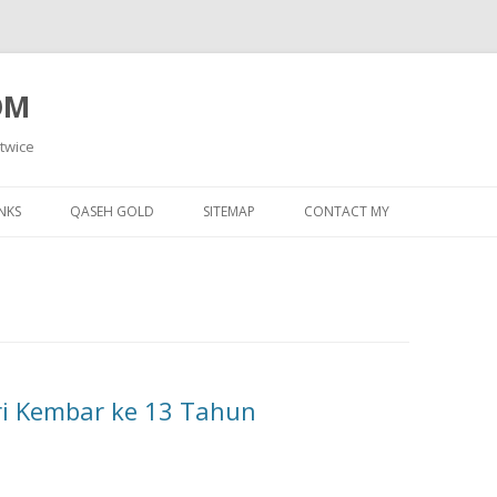
OM
 twice
Skip
to
NKS
QASEH GOLD
SITEMAP
CONTACT MY
content
ri Kembar ke 13 Tahun