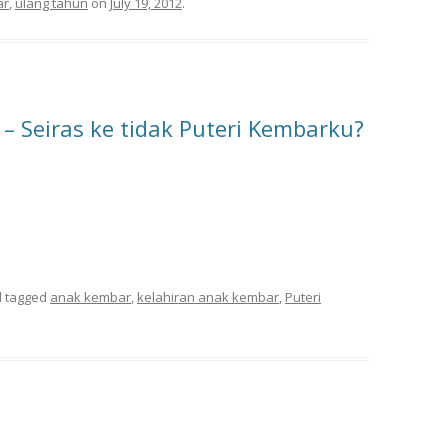
ar
,
ulang tahun
on
July 19, 2012
.
 Seiras ke tidak Puteri Kembarku?
 tagged
anak kembar
,
kelahiran anak kembar
,
Puteri