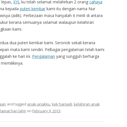
 lepas,
XYL
ku telah selamat melahirkan 2 orang
cahaya
ama kepada
puteri kembar
kami itu dengan nama Nur
wisya (adik). Perbezaan masa hanyalah 6 minit di antara
 syukur kerana semuanya selamat walaupun kelahiran
angkaan kami.
 kedua-dua puteri kembar kami. Seronok sekali kerana
epan mata kami sendiri. Pelbagai pengalaman telah kami
ggalah ke hari ini.
Pengalaman
yang sungguh berharga
memilikinya.
aan
and tagged
anak-anakku
,
kek harijadi
,
kelahiran anak
lamat hari lahir
on
February 9, 2013
.