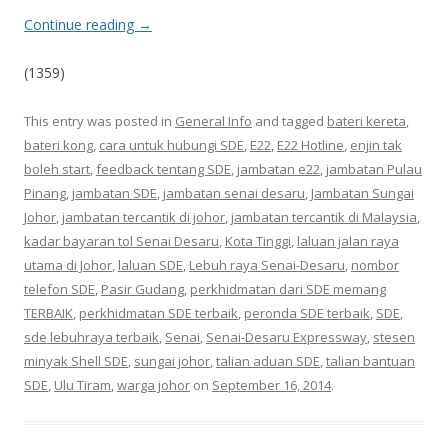
Continue reading
→
(1359)
This entry was posted in
General Info
and tagged
bateri kereta
,
bateri kong
,
cara untuk hubungi SDE
,
E22
,
E22 Hotline
,
enjin tak
boleh start
,
feedback tentang SDE
,
jambatan e22
,
jambatan Pulau
Pinang
,
jambatan SDE
,
jambatan senai desaru
,
Jambatan Sungai
Johor
,
jambatan tercantik di johor
,
jambatan tercantik di Malaysia
,
kadar bayaran tol Senai Desaru
,
Kota Tinggi
,
laluan jalan raya
utama di Johor
,
laluan SDE
,
Lebuh raya Senai-Desaru
,
nombor
telefon SDE
,
Pasir Gudang
,
perkhidmatan dari SDE memang
TERBAIK
,
perkhidmatan SDE terbaik
,
peronda SDE terbaik
,
SDE
,
sde lebuhraya terbaik
,
Senai
,
Senai-Desaru Expressway
,
stesen
minyak Shell SDE
,
sungai johor
,
talian aduan SDE
,
talian bantuan
SDE
,
Ulu Tiram
,
warga johor
on
September 16, 2014
.