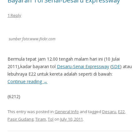
Bayaran Tol Senai-Desaru Expressway
1 Reply
sumber foto:www.flickr.com
Bermula tepat jam 12.00 tengah malam hari ini (10 Julai
2011),kadar bayaran tol
Desaru-Senai Expressway
(
SDE
) atau
lebuhraya E22 untuk kereta adalah seperti di bawah:
Continue reading
→
(6212)
This entry was posted in
General Info
and tagged
Desaru
,
E22
,
Pasir Gudang
,
Tiram
,
Tol
on
July 10, 2011
.