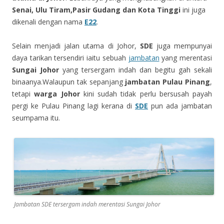
Senai, Ulu Tiram,Pasir Gudang dan Kota Tinggi
ini juga
dikenali dengan nama
E22
.
Selain menjadi jalan utama di Johor,
SDE
juga mempunyai
daya tarikan tersendiri iaitu sebuah
jambatan
yang merentasi
Sungai Johor
yang tersergam indah dan begitu gah sekali
binaanya.Walaupun tak sepanjang
jambatan Pulau Pinang
,
tetapi
warga Johor
kini sudah tidak perlu bersusah payah
pergi ke Pulau Pinang lagi kerana di
SDE
pun ada jambatan
seumpama itu.
Jambatan SDE tersergam indah merentasi Sungai Johor