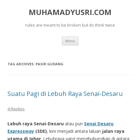
MUHAMADYUSRI.COM
rules are meant to be broken but do think twice
Skip
Menu
to
content
TAG ARCHIVES:
PASIR GUDANG
Suatu Pagi di Lebuh Raya Senai-Desaru
4 Replies
Lebuh raya Senai-Desaru
atau pun
Senai Desaru
Expressway
(SDE)
, kini menjadi antara laluan
jalan raya
utama di Johor
. Lebuhraya yang menghubungkan di antara