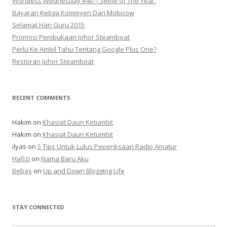
Wordless Wednesday #40 – Selfie of The Year.
Bayaran Ketiga Komisyen Dari Mobicow
Selamat Hari Guru 2015
Promosi Pembukaan Johor ‎Steamboat
Perlu Ke Ambil Tahu Tentang Google Plus One?
Restoran Johor Steamboat
RECENT COMMENTS
Hakim
on
Khasiat Daun Ketumbit
Hakim
on
Khasiat Daun Ketumbit
ilyas
on
5 Tips Untuk Lulus Peperiksaan Radio Amatur
Hafizi
on
Nama Baru Aku
Bebas
on
Up and Down Blogging Life
STAY CONNECTED