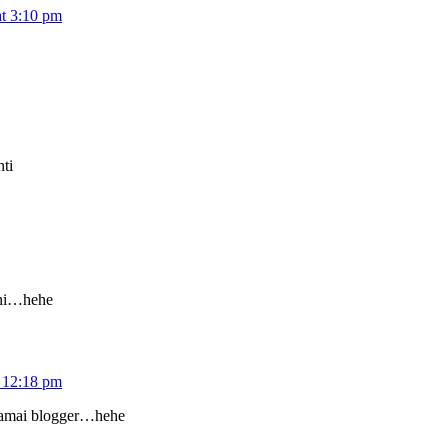
at 3:10 pm
nti
 ni…hehe
 12:18 pm
ramai blogger…hehe