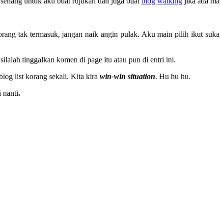
senang untuk aku buat rujukan dan juga buat
blog walking
jika ada ma
rang tak termasuk, jangan naik angin pulak. Aku main pilih ikut suk
ilalah tinggalkan komen di page itu atau pun di entri ini.
blog list korang sekali. Kita kira
win-win situation
. Hu hu hu.
 nanti
.