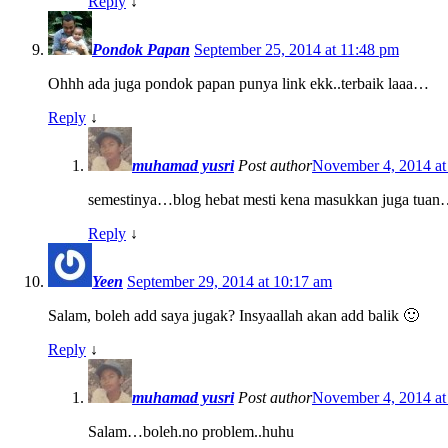
Reply
↓
Pondok Papan
September 25, 2014 at 11:48 pm
Ohhh ada juga pondok papan punya link ekk..terbaik laaa…
Reply
↓
muhamad yusri
Post author
November 4, 2014 at
semestinya…blog hebat mesti kena masukkan juga tua
Reply
↓
Yeen
September 29, 2014 at 10:17 am
Salam, boleh add saya jugak? Insyaallah akan add balik 🙂
Reply
↓
muhamad yusri
Post author
November 4, 2014 at
Salam…boleh.no problem..huhu