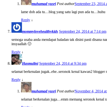
muhamad yusri
Post author
September 23, 2014 
lame doh ada tu…blog yang satu lagi pun ada tu…huhu
Reply
↓
mommylovehealthykids
September 24, 2014 at 7:14 pm
semoga usaha anda mendapat baladan tak disini pasti disana na
insyaallah 🙂
Reply
↓
Hasmulini
September 24, 2014 at 9:34 pm
selamat berkenalan jugak..ehe..seronok kenal kawan2 blogger
Reply
↓
muhamad yusri
Post author
November 4, 2014 at
selamat berkenalan juga…emm memang seronok kenal 