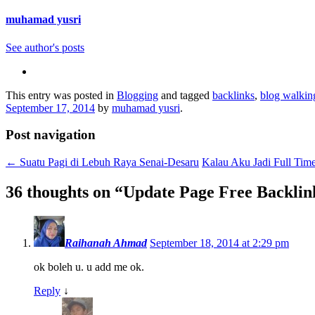
muhamad yusri
See author's posts
This entry was posted in
Blogging
and tagged
backlinks
,
blog walkin
September 17, 2014
by
muhamad yusri
.
Post navigation
←
Suatu Pagi di Lebuh Raya Senai-Desaru
Kalau Aku Jadi Full Tim
36 thoughts on “
Update Page Free Backlin
Raihanah Ahmad
September 18, 2014 at 2:29 pm
ok boleh u. u add me ok.
Reply
↓