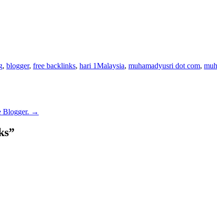
g
,
blogger
,
free backlinks
,
hari 1Malaysia
,
muhamadyusri dot com
,
muh
e Blogger.
→
ks
”