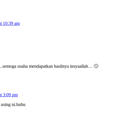
at 10:39 am
ya..semoga usaha mendapatkan hasilnya insyaallah… 🙂
at 3:09 pm
 using ni.huhu