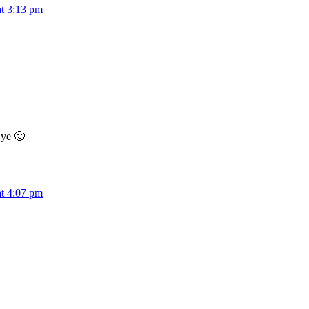
at 3:13 pm
 ye 🙂
at 4:07 pm