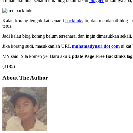
Tujuan aku buat senarai link blog rakan-rakan
blogger
bukannya apa, 
Kalau korang tengok kat senarai
backlinks
tu, dan mendapati blog ko
terus.
Jadi kalau blog korang belum tersenarai dan ingin dimasukkan sekali, s
Jika korang sudi, masukkanlah URL
muhamadyusri dot com
ni kat 
MY said: Sila komen ye. Baru aku
Update Page Free Backlinks
lagi
(3185)
About The Author