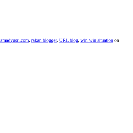
amadyusri.com
,
rakan blogger
,
URL blog
,
win-win situation
on