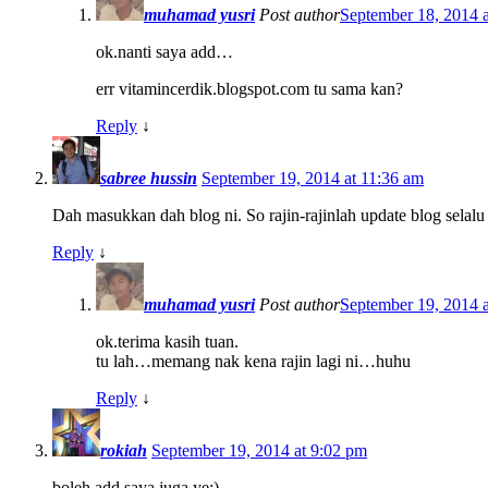
muhamad yusri
Post author
September 18, 2014 
ok.nanti saya add…
err vitamincerdik.blogspot.com tu sama kan?
Reply
↓
sabree hussin
September 19, 2014 at 11:36 am
Dah masukkan dah blog ni. So rajin-rajinlah update blog selalu
Reply
↓
muhamad yusri
Post author
September 19, 2014 
ok.terima kasih tuan.
tu lah…memang nak kena rajin lagi ni…huhu
Reply
↓
rokiah
September 19, 2014 at 9:02 pm
boleh add saya juga ye:)