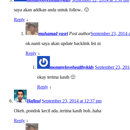
saya akan addkan anda untuk follow.. 🙂
Reply
↓
muhamad yusri
Post author
September 23, 2014 
ok.nanti saya akan update backlink list ni
Reply
↓
mommylovehealthykids
September 23, 201
okay terima kasih 🙂
Reply
↓
Hafizul
September 23, 2014 at 12:37 pm
Okeh..pondok kecil ada..terima kasih boh..haha
Reply
↓