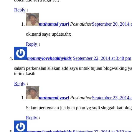
Reply
↓
muhamad yusri
Post author
September 20, 2014 
ok.nanti saya update.thx
Reply
↓
mommylovehealthykids
September 22, 2014 at 3:48 pm
salam perkenalan silakan add saya untuk tujuan blogwalking 
terimakasih
Reply
↓
muhamad yusri
Post author
September 23, 2014 
Salam perkenalan jua buat puan yg sudi singgah kat blog
Reply
↓
mommylovehealthykids
September 22, 2014 at 3:50 pm