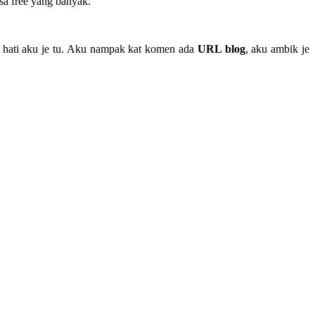
sa free yang banyak.
a hati aku je tu. Aku nampak kat komen ada
URL blog
, aku ambik je