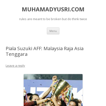
MUHAMADYUSRI.COM
rules are meant to be broken but do think twice
Skip
Menu
to
content
Piala Suzuki AFF: Malaysia Raja Asia
Tenggara
Leave a reply