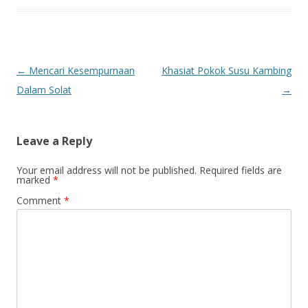
Post
←
Mencari Kesempurnaan
Khasiat Pokok Susu Kambing
navigation
Dalam Solat
→
Leave a Reply
Your email address will not be published.
Required fields are
marked
*
Comment
*