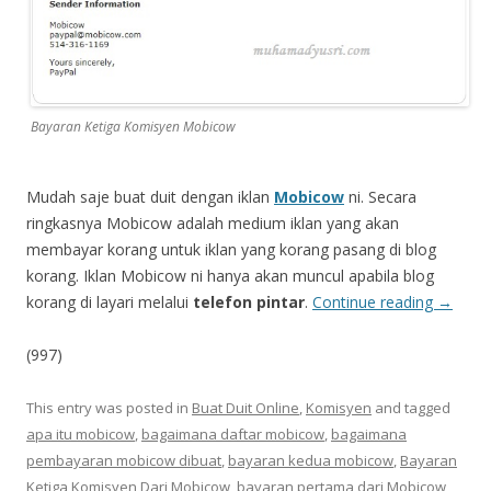
Bayaran Ketiga Komisyen Mobicow
Mudah saje buat duit dengan iklan
Mobicow
ni. Secara
ringkasnya Mobicow adalah medium iklan yang akan
membayar korang untuk iklan yang korang pasang di blog
korang. Iklan Mobicow ni hanya akan muncul apabila blog
korang di layari melalui
telefon pintar
.
Continue reading
→
(997)
This entry was posted in
Buat Duit Online
,
Komisyen
and tagged
apa itu mobicow
,
bagaimana daftar mobicow
,
bagaimana
pembayaran mobicow dibuat
,
bayaran kedua mobicow
,
Bayaran
Ketiga Komisyen Dari Mobicow
,
bayaran pertama dari Mobicow
,