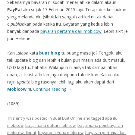
Sebenarnya bayaran ni sudah menerjah ke dalam akaun
PayPal
aku sejak 17 Februari 2015 lagi. Tetapi dek kesibukan
yang melanda diri,(sibuk lah sangat) artikel ni tak dapat
di
publish
kan pada ketika itu. Bayaran yang kedua lebih
banyak daripada
bayaran pertama dari mobicow
. Lebih sikit je
pun.Hehehe.
Kan…siapa kata
buat blog
tu buang masa je? Tengok, aku
tak update blog dah lebih 4 bulan pun masih ada duit masuk.
USD lagi tu…hahaha. Walaupun nilainya tak sampai riban-
riban, at least ada lah juga daripada tak de kan. Kalau aku
rajin
update
blog rasenya lebih lagi aku akan dapat dari
Mobicow
ni.
Continue reading
→
(1089)
This entry was posted in
Buat Duit Online
and tagged
apa itu
mobicow
,
bagaimana daftar mobicow
,
bagaimana pembayaran
mobicow dibuat
,
bayaran kedua mobicow
,
bayaran pertama dari