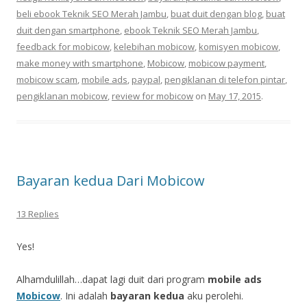
beli ebook Teknik SEO Merah Jambu
,
buat duit dengan blog
,
buat
duit dengan smartphone
,
ebook Teknik SEO Merah Jambu
,
feedback for mobicow
,
kelebihan mobicow
,
komisyen mobicow
,
make money with smartphone
,
Mobicow
,
mobicow payment
,
mobicow scam
,
mobile ads
,
paypal
,
pengiklanan di telefon pintar
,
pengiklanan mobicow
,
review for mobicow
on
May 17, 2015
.
Bayaran kedua Dari Mobicow
13 Replies
Yes!
Alhamdulillah…dapat lagi duit dari program
mobile ads
Mobicow
. Ini adalah
bayaran kedua
aku perolehi.