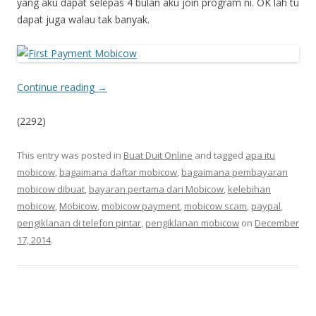
yang aku dapat selepas 4 bulan aku join program ni. OK lah tu
dapat juga walau tak banyak.
Continue reading
→
(2292)
This entry was posted in
Buat Duit Online
and tagged
apa itu
mobicow
,
bagaimana daftar mobicow
,
bagaimana pembayaran
mobicow dibuat
,
bayaran pertama dari Mobicow
,
kelebihan
mobicow
,
Mobicow
,
mobicow payment
,
mobicow scam
,
paypal
,
pengiklanan di telefon pintar
,
pengiklanan mobicow
on
December
17, 2014
.