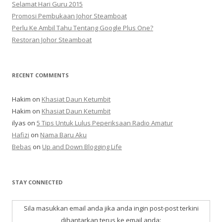
Selamat Hari Guru 2015
Promosi Pembukaan Johor ‎Steamboat
Perlu Ke Ambil Tahu Tentang Google Plus One?
Restoran Johor Steamboat
RECENT COMMENTS
Hakim
on
Khasiat Daun Ketumbit
Hakim
on
Khasiat Daun Ketumbit
ilyas
on
5 Tips Untuk Lulus Peperiksaan Radio Amatur
Hafizi
on
Nama Baru Aku
Bebas
on
Up and Down Blogging Life
STAY CONNECTED
Sila masukkan email anda jika anda ingin post-post terkini
dihantarkan terus ke email anda: