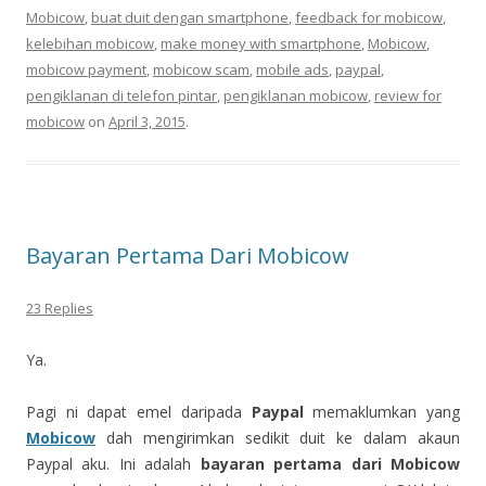
Mobicow
,
buat duit dengan smartphone
,
feedback for mobicow
,
kelebihan mobicow
,
make money with smartphone
,
Mobicow
,
mobicow payment
,
mobicow scam
,
mobile ads
,
paypal
,
pengiklanan di telefon pintar
,
pengiklanan mobicow
,
review for
mobicow
on
April 3, 2015
.
Bayaran Pertama Dari Mobicow
23 Replies
Ya.
Pagi ni dapat emel daripada
Paypal
memaklumkan yang
Mobicow
dah mengirimkan sedikit duit ke dalam akaun
Paypal aku. Ini adalah
bayaran pertama dari Mobicow