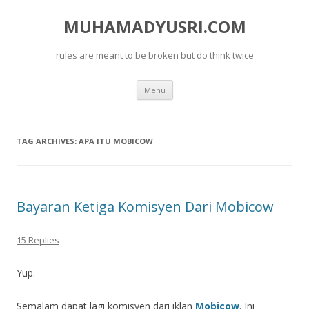
MUHAMADYUSRI.COM
rules are meant to be broken but do think twice
Skip
Menu
to
content
TAG ARCHIVES:
APA ITU MOBICOW
Bayaran Ketiga Komisyen Dari Mobicow
15 Replies
Yup.
Semalam dapat lagi komisyen dari iklan
Mobicow
. Ini