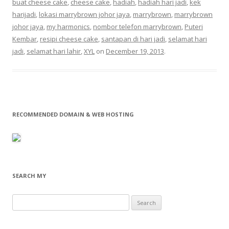
buat cheese cake
,
cheese cake
,
hadiah
,
hadiah hari jadi
,
kek
harijadi
,
lokasi marrybrown johor jaya
,
marrybrown
,
marrybrown
johor jaya
,
my harmonics
,
nombor telefon marrybrown
,
Puteri
Kembar
,
resipi cheese cake
,
santapan di hari jadi
,
selamat hari
jadi
,
selamat hari lahir
,
XYL
on
December 19, 2013
.
RECOMMENDED DOMAIN & WEB HOSTING
SEARCH MY
Search
for: