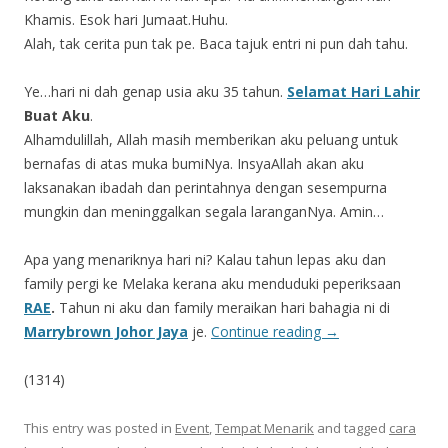
Khamis. Esok hari Jumaat.Huhu.
Alah, tak cerita pun tak pe. Baca tajuk entri ni pun dah tahu.
Ye…hari ni dah genap usia aku 35 tahun.
Selamat Hari Lahir
Buat Aku
.
Alhamdulillah, Allah masih memberikan aku peluang untuk
bernafas di atas muka bumiNya. InsyaAllah akan aku
laksanakan ibadah dan perintahnya dengan sesempurna
mungkin dan meninggalkan segala laranganNya. Amin…
Apa yang menariknya hari ni? Kalau tahun lepas aku dan
family pergi ke Melaka kerana aku menduduki peperiksaan
RAE
.
Tahun ni aku dan family meraikan hari bahagia ni di
Marrybrown Johor Jaya
je.
Continue reading
→
(1314)
This entry was posted in
Event
,
Tempat Menarik
and tagged
cara