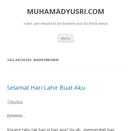
MUHAMADYUSRI.COM
rules are meant to be broken but do think twice
Skip
Menu
to
content
TAG ARCHIVES:
MARRYBROWN
Selamat Hari Lahir Buat Aku
7 Replies
Ermmm…
Korang tahu tak hari ni hari apa? Ha ah…memanglah hari