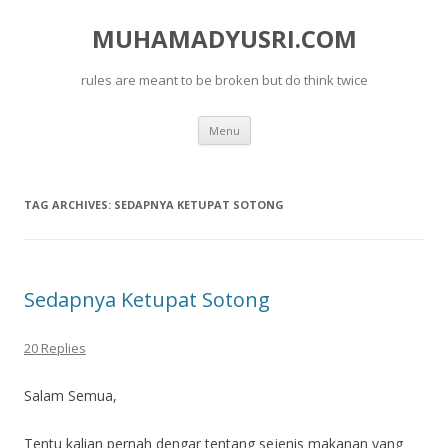
MUHAMADYUSRI.COM
rules are meant to be broken but do think twice
Skip
Menu
to
content
TAG ARCHIVES:
SEDAPNYA KETUPAT SOTONG
Sedapnya Ketupat Sotong
20 Replies
Salam Semua,
Tentu kalian pernah dengar tentang sejenis makanan yang