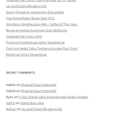
Selamat Hari Lahir Puteri Kembar ke 13 Tahun
Up and Down Blogging Life
Deen ThreeKay Homestay di Kuantan
Top Komentator Bulan Mei 2015
Wordless Wednesday #40 – Selfie of The Year.
Bayaran Ketiga Komisyen Dari Mobicow
Selamat Hari Guru 2015
Promosi Pembukaan Johor ‎Steamboat
Perlu Ke Ambil Tahu Tentang Google Plus One?
Restoran Johor Steamboat
RECENT COMMENTS
Hakim
on
Khasiat Daun Ketumbit
Hakim
on
Khasiat Daun Ketumbit
ilyas
on
5 Tips Untuk Lulus Peperiksaan Radio Amatur
Hafizi
on
Nama Baru Aku
Bebas
on
Up and Down Blogging Life