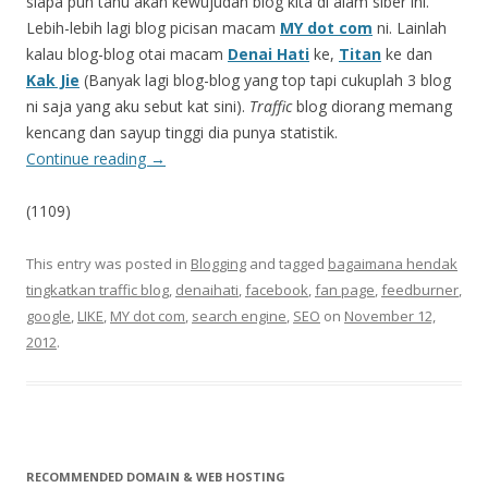
siapa pun tahu akan kewujudan blog kita di alam siber ini.
Lebih-lebih lagi blog picisan macam
MY dot com
ni. Lainlah
kalau blog-blog otai macam
Denai Hati
ke,
Titan
ke dan
Kak Jie
(Banyak lagi blog-blog yang top tapi cukuplah 3 blog
ni saja yang aku sebut kat sini).
Traffic
blog diorang memang
kencang dan sayup tinggi dia punya statistik.
Continue reading
→
(1109)
This entry was posted in
Blogging
and tagged
bagaimana hendak
tingkatkan traffic blog
,
denaihati
,
facebook
,
fan page
,
feedburner
,
google
,
LIKE
,
MY dot com
,
search engine
,
SEO
on
November 12,
2012
.
RECOMMENDED DOMAIN & WEB HOSTING