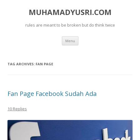
MUHAMADYUSRI.COM
rules are meant to be broken but do think twice
Skip
Menu
to
content
TAG ARCHIVES:
FAN PAGE
Fan Page Facebook Sudah Ada
10 Replies