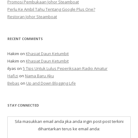
Promosi Pembukaan Johor ‎Steamboat
Perlu Ke Ambil Tahu Tentang Google Plus One?
Restoran Johor Steamboat
RECENT COMMENTS
Hakim
on
Khasiat Daun Ketumbit
Hakim
on
Khasiat Daun Ketumbit
ilyas
on
5 Tips Untuk Lulus Peperiksaan Radio Amatur
Hafizi
on
Nama Baru Aku
Bebas
on
Up and Down Blogging Life
STAY CONNECTED
Sila masukkan email anda jika anda ingin post-post terkini
dihantarkan terus ke email anda: