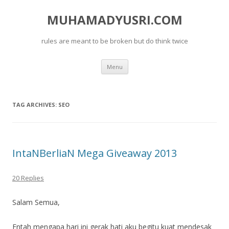
MUHAMADYUSRI.COM
rules are meant to be broken but do think twice
Skip
Menu
to
content
TAG ARCHIVES:
SEO
IntaNBerliaN Mega Giveaway 2013
20 Replies
Salam Semua,
Entah mengapa hari ini gerak hati aku begitu kuat mendesak