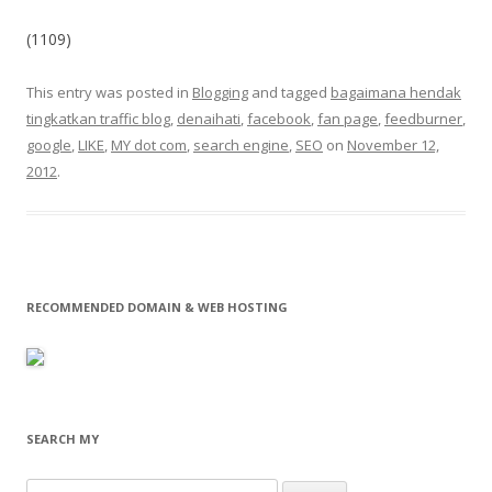
(1109)
This entry was posted in
Blogging
and tagged
bagaimana hendak
tingkatkan traffic blog
,
denaihati
,
facebook
,
fan page
,
feedburner
,
google
,
LIKE
,
MY dot com
,
search engine
,
SEO
on
November 12,
2012
.
RECOMMENDED DOMAIN & WEB HOSTING
SEARCH MY
Search