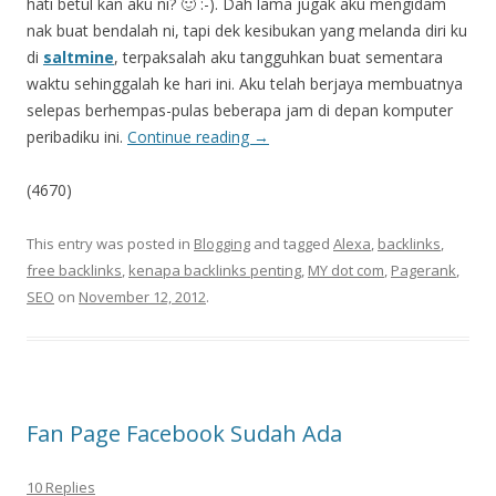
hati betul kan aku ni? 🙂 :-). Dah lama jugak aku mengidam
nak buat bendalah ni, tapi dek kesibukan yang melanda diri ku
di
saltmine
, terpaksalah aku tangguhkan buat sementara
waktu sehinggalah ke hari ini. Aku telah berjaya membuatnya
selepas berhempas-pulas beberapa jam di depan komputer
peribadiku ini.
Continue reading
→
(4670)
This entry was posted in
Blogging
and tagged
Alexa
,
backlinks
,
free backlinks
,
kenapa backlinks penting
,
MY dot com
,
Pagerank
,
SEO
on
November 12, 2012
.
Fan Page Facebook Sudah Ada
10 Replies