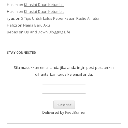
Hakim
on
Khasiat Daun Ketumbit
Hakim
on
Khasiat Daun Ketumbit
ilyas
on
5 Tips Untuk Lulus Peperiksaan Radio Amatur
Hafizi
on
Nama Baru Aku
Bebas
on
Up and Down Blogging Life
STAY CONNECTED
Sila masukkan email anda jika anda ingin post-post terkini
dihantarkan terus ke email anda:
Delivered by
FeedBurner